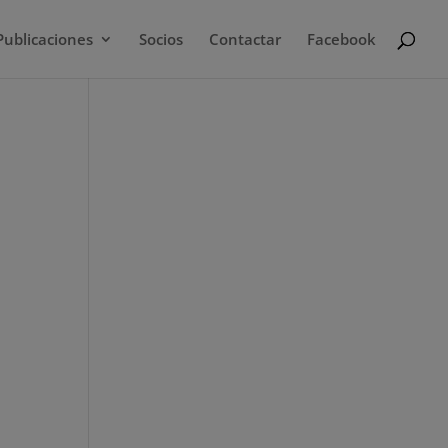
Publicaciones
Socios
Contactar
Facebook