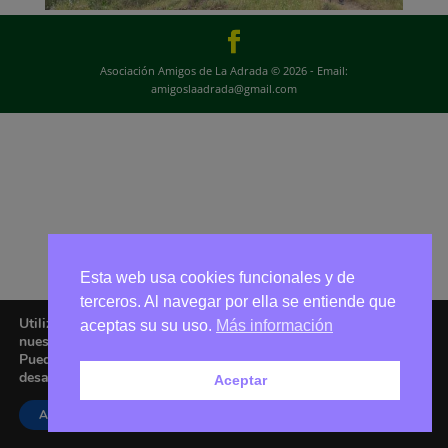
Asociación Amigos de La Adrada © 2026 - Email:
amigoslaadrada@gmail.com
Esta web usa cookies funcionales y de
terceros. Al navegar por ella se entiende que
Utilizamos cookies para ofrecerte la mejor experiencia en
aceptas su su uso.
Más información
nuestra web.
Puedes aprender más sobre qué cookies utilizamos o
desactivarlas en los
ajustes
.
Aceptar
Aceptar