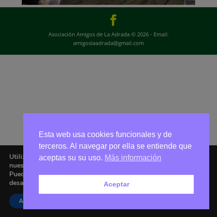
Asociación Amigos de La Adrada © 2026 - Email:
amigoslaadrada@gmail.com
Esta web usa cookies funcionales y de
terceros. Al navegar por ella se entiende que
Utilizamos cookies para ofrecerte la mejor experiencia en
aceptas su su uso.
Más información
nuestra web.
Puedes aprender más sobre qué cookies utilizamos o
desactivarlas en los
ajustes
.
Aceptar
Aceptar