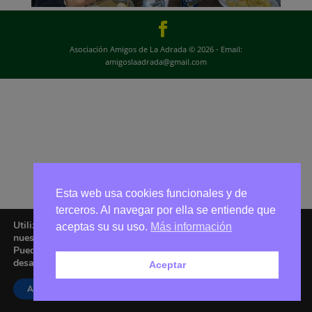
Asociación Amigos de La Adrada © 2026 - Email:
amigoslaadrada@gmail.com
Esta web usa cookies funcionales y de
terceros. Al navegar por ella se entiende que
Utilizamos cookies para ofrecerte la mejor experiencia en
aceptas su su uso.
Más información
nuestra web.
Puedes aprender más sobre qué cookies utilizamos o
desactivarlas en los
ajustes
.
Aceptar
Aceptar