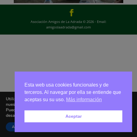
Asociación Amigos de La Adrada © 2026 - Email:
amigoslaadrada@gmail.com
Esta web usa cookies funcionales y de
terceros. Al navegar por ella se entiende que
Utilizamos cookies para ofrecerte la mejor experiencia en
aceptas su su uso.
Más información
nuestra web.
Puedes aprender más sobre qué cookies utilizamos o
desactivarlas en los
ajustes
.
Aceptar
Aceptar