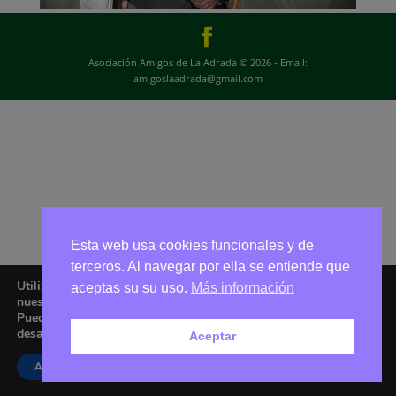
Asociación Amigos de La Adrada © 2026 - Email:
amigoslaadrada@gmail.com
Esta web usa cookies funcionales y de
terceros. Al navegar por ella se entiende que
Utilizamos cookies para ofrecerte la mejor experiencia en
aceptas su su uso.
Más información
nuestra web.
Puedes aprender más sobre qué cookies utilizamos o
desactivarlas en los
ajustes
.
Aceptar
Aceptar