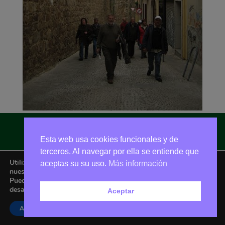
Esta web usa cookies funcionales y de
Asociación Amigos de La Adrada © 2026 - Email:
amigoslaadrada@gmail.com
terceros. Al navegar por ella se entiende que
Utilizamos cookies para ofrecerte la mejor experiencia en
aceptas su su uso.
Más información
nuestra web.
Puedes aprender más sobre qué cookies utilizamos o
desactivarlas en los
ajustes
.
Aceptar
Aceptar