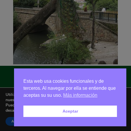
Esta web usa cookies funcionales y de
Asociación Amigos de La Adrada © 2026 - Email:
amigoslaadrada@gmail.com
terceros. Al navegar por ella se entiende que
Utilizamos cookies para ofrecerte la mejor experiencia en
aceptas su su uso.
Más información
nuestra web.
Puedes aprender más sobre qué cookies utilizamos o
desactivarlas en los
ajustes
.
Aceptar
Aceptar