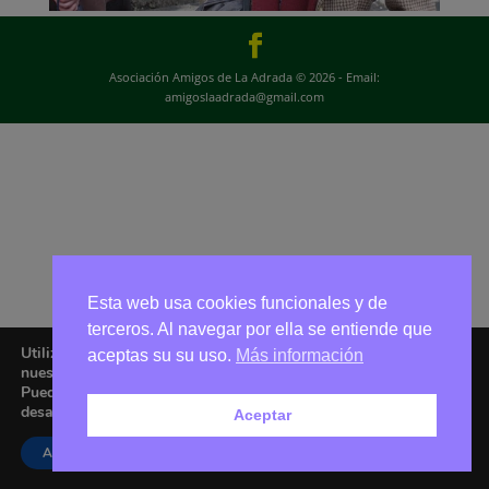
Asociación Amigos de La Adrada © 2026 - Email:
amigoslaadrada@gmail.com
Esta web usa cookies funcionales y de
terceros. Al navegar por ella se entiende que
Utilizamos cookies para ofrecerte la mejor experiencia en
aceptas su su uso.
Más información
nuestra web.
Puedes aprender más sobre qué cookies utilizamos o
desactivarlas en los
ajustes
.
Aceptar
Aceptar