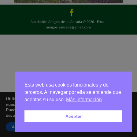
Asociación Amigos de La Adrada © 2026 - Email:
amigoslaadrada@gmail.com
Esta web usa cookies funcionales y de
terceros. Al navegar por ella se entiende que
Utilizamos cookies para ofrecerte la mejor experiencia en
aceptas su su uso.
Más información
nuestra web.
Puedes aprender más sobre qué cookies utilizamos o
desactivarlas en los
ajustes
.
Aceptar
Aceptar