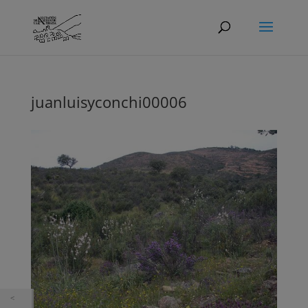
juanluisyconchi00006