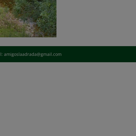
il: amigoslaadrada@gmail.com