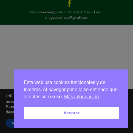
Asociación Amigos de La Adrada © 2026 - Email:
amigoslaadrada@gmail.com
Esta web usa cookies funcionales y de
terceros. Al navegar por ella se entiende que
Utilizamos cookies para ofrecerte la mejor experiencia en
aceptas su su uso.
Más información
nuestra web.
Puedes aprender más sobre qué cookies utilizamos o
desactivarlas en los
ajustes
.
Aceptar
Aceptar