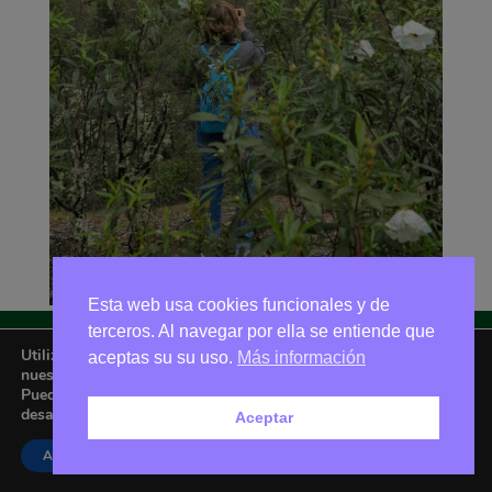
Esta web usa cookies funcionales y de
terceros. Al navegar por ella se entiende que
Utilizamos cookies para ofrecerte la mejor experiencia en
aceptas su su uso.
Más información
Asociación Amigos de La Adrada © 2026 - Email:
nuestra web.
amigoslaadrada@gmail.com
Puedes aprender más sobre qué cookies utilizamos o
desactivarlas en los
ajustes
.
Aceptar
Aceptar