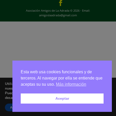
Asociación Amigos de La Adrada © 2026 - Email:
amigoslaadrada@gmail.com
Esta web usa cookies funcionales y de
terceros. Al navegar por ella se entiende que
Utilizamos cookies para ofrecerte la mejor experiencia en
aceptas su su uso.
Más información
nuestra web.
Puedes aprender más sobre qué cookies utilizamos o
desactivarlas en los
ajustes
.
Aceptar
Aceptar