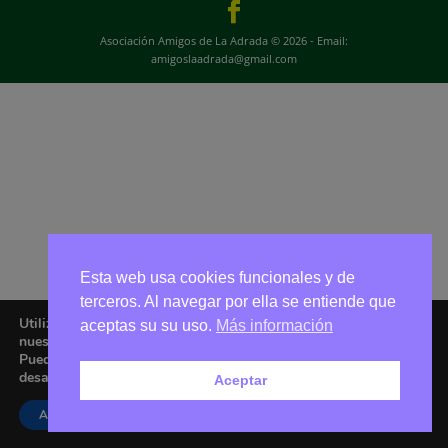
Asociación Amigos de La Adrada © 2026 - Email:
amigoslaadrada@gmail.com
Esta web usa cookies funcionales y de
terceros. Al navegar por ella se entiende que
Utilizamos cookies para ofrecerte la mejor experiencia en
aceptas su su uso.
Más información
nuestra web.
Puedes aprender más sobre qué cookies utilizamos o
desactivarlas en los
ajustes
.
Aceptar
Aceptar