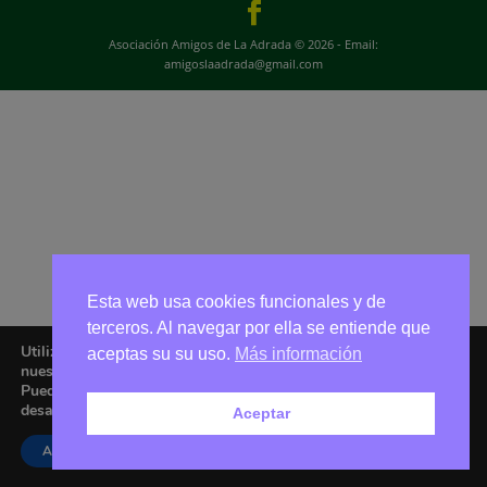
Asociación Amigos de La Adrada © 2026 - Email:
amigoslaadrada@gmail.com
Esta web usa cookies funcionales y de
terceros. Al navegar por ella se entiende que
Utilizamos cookies para ofrecerte la mejor experiencia en
aceptas su su uso.
Más información
nuestra web.
Puedes aprender más sobre qué cookies utilizamos o
desactivarlas en los
ajustes
.
Aceptar
Aceptar