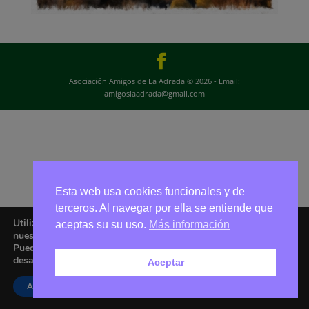
Asociación Amigos de La Adrada © 2026 - Email:
amigoslaadrada@gmail.com
Esta web usa cookies funcionales y de
terceros. Al navegar por ella se entiende que
Utilizamos cookies para ofrecerte la mejor experiencia en
aceptas su su uso.
Más información
nuestra web.
Puedes aprender más sobre qué cookies utilizamos o
desactivarlas en los
ajustes
.
Aceptar
Aceptar