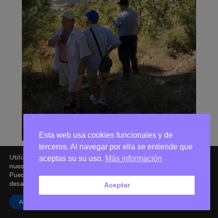
Esta web usa cookies funcionales y de
terceros. Al navegar por ella se entiende que
Utilizamos cookies para ofrecerte la mejor experiencia en
aceptas su su uso.
Más información
nuestra web.
Puedes aprender más sobre qué cookies utilizamos o
desactivarlas en los
ajustes
.
Aceptar
Asociación Amigos de La Adrada © 2026 - Email:
amigoslaadrada@gmail.com
Aceptar