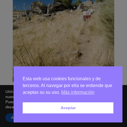
Esta web usa cookies funcionales y de
terceros. Al navegar por ella se entiende que
Utilizamos cookies para ofrecerte la mejor experiencia en
aceptas su su uso.
Más información
nuestra web.
Puedes aprender más sobre qué cookies utilizamos o
desactivarlas en los
ajustes
.
Aceptar
Asociación Amigos de La Adrada © 2026 - Email:
amigoslaadrada@gmail.com
Aceptar