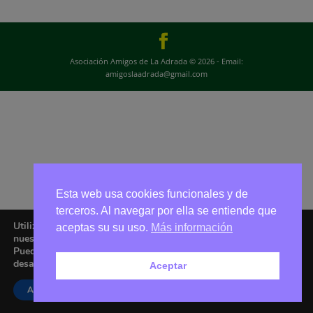
Asociación Amigos de La Adrada © 2026 - Email:
amigoslaadrada@gmail.com
Esta web usa cookies funcionales y de
terceros. Al navegar por ella se entiende que
Utilizamos cookies para ofrecerte la mejor experiencia en
aceptas su su uso.
Más información
nuestra web.
Puedes aprender más sobre qué cookies utilizamos o
desactivarlas en los
ajustes
.
Aceptar
Aceptar