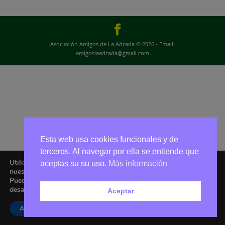
Asociación Amigos de La Adrada © 2026 - Email:
amigoslaadrada@gmail.com
Esta web usa cookies funcionales y de
terceros. Al navegar por ella se entiende que
Utilizamos cookies para ofrecerte la mejor experiencia en
aceptas su su uso.
Más información
nuestra web.
Puedes aprender más sobre qué cookies utilizamos o
desactivarlas en los
ajustes
.
Aceptar
Aceptar