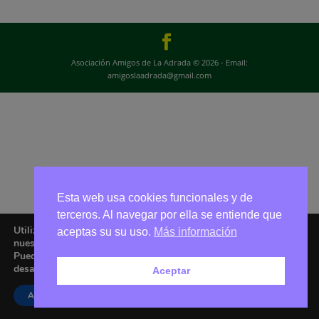
Asociación Amigos de La Adrada © 2026 - Email:
amigoslaadrada@gmail.com
Esta web usa cookies funcionales y de
terceros. Al navegar por ella se entiende que
Utilizamos cookies para ofrecerte la mejor experiencia en
aceptas su su uso.
Más información
nuestra web.
Puedes aprender más sobre qué cookies utilizamos o
desactivarlas en los
ajustes
.
Aceptar
Aceptar