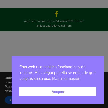
Asociación Amigos de La Adrada © 2026 - Email:
amigoslaadrada@gmail.com
Esta web usa cookies funcionales y de
terceros. Al navegar por ella se entiende que
Utilizamos cookies para ofrecerte la mejor experiencia en
aceptas su su uso.
Más información
nuestra web.
Puedes aprender más sobre qué cookies utilizamos o
desactivarlas en los
ajustes
.
Aceptar
Aceptar