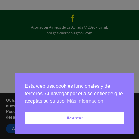
Asociación Amigos de La Adrada © 2026 - Email:
amigoslaadrada@gmail.com
Esta web usa cookies funcionales y de
terceros. Al navegar por ella se entiende que
Utilizamos cookies para ofrecerte la mejor experiencia en
aceptas su su uso.
Más información
nuestra web.
Puedes aprender más sobre qué cookies utilizamos o
desactivarlas en los
ajustes
.
Aceptar
Aceptar