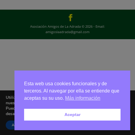
Asociación Amigos de La Adrada © 2026 - Email:
amigoslaadrada@gmail.com
Esta web usa cookies funcionales y de
terceros. Al navegar por ella se entiende que
Utilizamos cookies para ofrecerte la mejor experiencia en
aceptas su su uso.
Más información
nuestra web.
Puedes aprender más sobre qué cookies utilizamos o
desactivarlas en los
ajustes
.
Aceptar
Aceptar