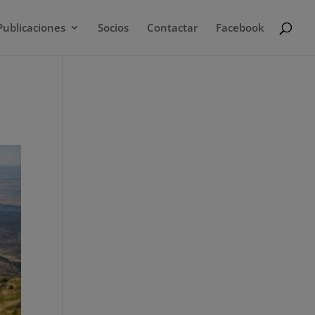
Publicaciones
Socios
Contactar
Facebook