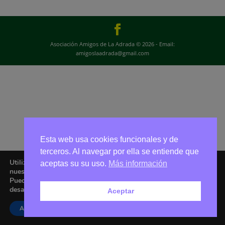
Asociación Amigos de La Adrada © 2026 - Email:
amigoslaadrada@gmail.com
Esta web usa cookies funcionales y de
terceros. Al navegar por ella se entiende que
Utilizamos cookies para ofrecerte la mejor experiencia en
aceptas su su uso.
Más información
nuestra web.
Puedes aprender más sobre qué cookies utilizamos o
desactivarlas en los
ajustes
.
Aceptar
Aceptar