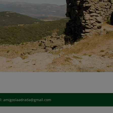
il: amigoslaadrada@gmail.com