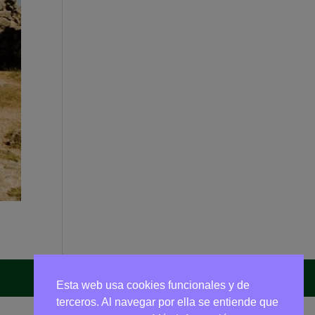
Esta web usa cookies funcionales y de
terceros. Al navegar por ella se entiende que