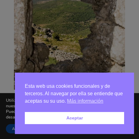
Esta web usa cookies funcionales y de
terceros. Al navegar por ella se entiende que
Utilizamos cookies para ofrecerte la mejor experiencia en
aceptas su su uso.
Más información
nuestra web.
Puedes aprender más sobre qué cookies utilizamos o
desactivarlas en los
ajustes
.
Aceptar
Asociación Amigos de La Adrada © 2026 - Email:
amigoslaadrada@gmail.com
Aceptar