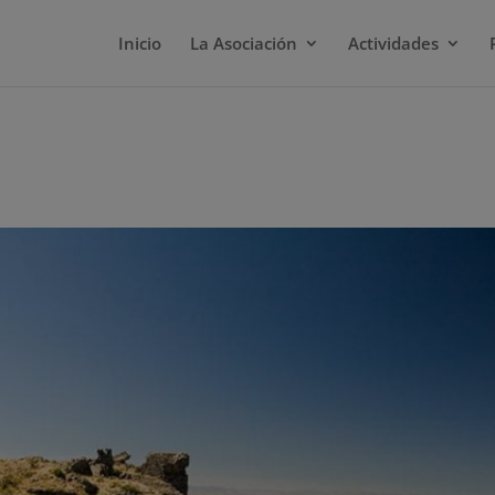
Inicio
La Asociación
Actividades