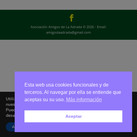
Asociación Amigos de La Adrada © 2026 - Email:
amigoslaadrada@gmail.com
Esta web usa cookies funcionales y de
terceros. Al navegar por ella se entiende que
Utilizamos cookies para ofrecerte la mejor experiencia en
aceptas su su uso.
Más información
nuestra web.
Puedes aprender más sobre qué cookies utilizamos o
desactivarlas en los
ajustes
.
Aceptar
Aceptar