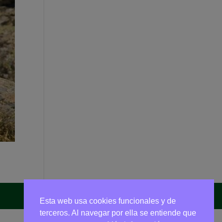
Esta web usa cookies funcionales y de
terceros. Al navegar por ella se entiende que