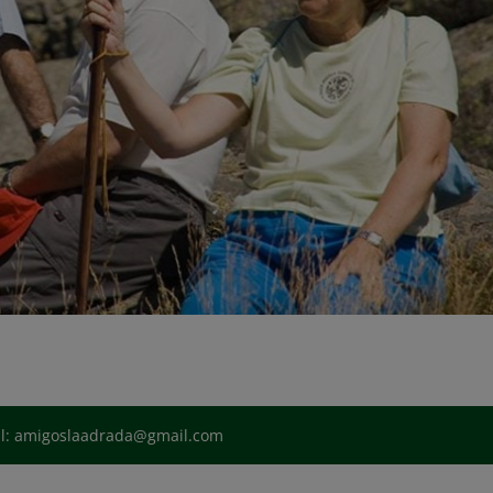
il: amigoslaadrada@gmail.com