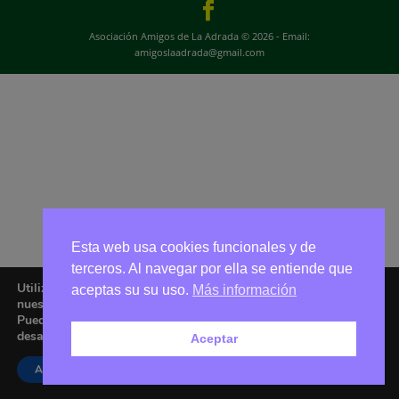
Asociación Amigos de La Adrada © 2026 - Email:
amigoslaadrada@gmail.com
Esta web usa cookies funcionales y de
terceros. Al navegar por ella se entiende que
Utilizamos cookies para ofrecerte la mejor experiencia en
aceptas su su uso.
Más información
nuestra web.
Puedes aprender más sobre qué cookies utilizamos o
desactivarlas en los
ajustes
.
Aceptar
Aceptar