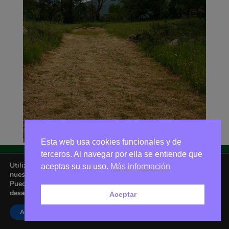
Esta web usa cookies funcionales y de
terceros. Al navegar por ella se entiende que
Utilizamos cookies para ofrecerte la mejor experiencia en
aceptas su su uso.
Más información
Asociación Amigos de La Adrada © 2026 - Email:
nuestra web.
amigoslaadrada@gmail.com
Puedes aprender más sobre qué cookies utilizamos o
desactivarlas en los
ajustes
.
Aceptar
Aceptar