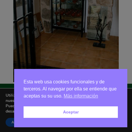
Esta web usa cookies funcionales y de
terceros. Al navegar por ella se entiende que
Utilizamos cookies para ofrecerte la mejor experiencia en
aceptas su su uso.
Más información
Asociación Amigos de La Adrada © 2026 - Email:
nuestra web.
amigoslaadrada@gmail.com
Puedes aprender más sobre qué cookies utilizamos o
desactivarlas en los
ajustes
.
Aceptar
Aceptar