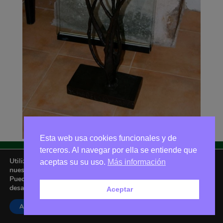
Esta web usa cookies funcionales y de
terceros. Al navegar por ella se entiende que
Utilizamos cookies para ofrecerte la mejor experiencia en
aceptas su su uso.
Más información
Asociación Amigos de La Adrada © 2026 - Email:
nuestra web.
amigoslaadrada@gmail.com
Puedes aprender más sobre qué cookies utilizamos o
desactivarlas en los
ajustes
.
Aceptar
Aceptar