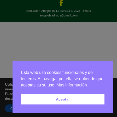
Asociación Amigos de La Adrada © 2026 - Email:
amigoslaadrada@gmail.com
Esta web usa cookies funcionales y de
terceros. Al navegar por ella se entiende que
Utilizamos cookies para ofrecerte la mejor experiencia en
aceptas su su uso.
Más información
nuestra web.
Puedes aprender más sobre qué cookies utilizamos o
desactivarlas en los
ajustes
.
Aceptar
Aceptar