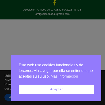
Asociación Amigos de La Adrada © 2026 - Email:
amigoslaadrada@gmail.com
Esta web usa cookies funcionales y de
terceros. Al navegar por ella se entiende que
Utilizamos cookies para ofrecerte la mejor experiencia en
aceptas su su uso.
Más información
nuestra web.
Puedes aprender más sobre qué cookies utilizamos o
desactivarlas en los
ajustes
.
Aceptar
Aceptar