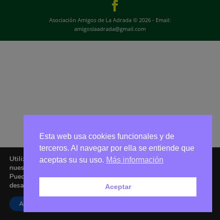
Asociación Amigos de La Adrada © 2026 - Email:
amigoslaadrada@gmail.com
Esta web usa cookies funcionales y de
terceros. Al navegar por ella se entiende que
Utilizamos cookies para ofrecerte la mejor experiencia en
aceptas su su uso.
Más información
nuestra web.
Puedes aprender más sobre qué cookies utilizamos o
desactivarlas en los
ajustes
.
Aceptar
Aceptar