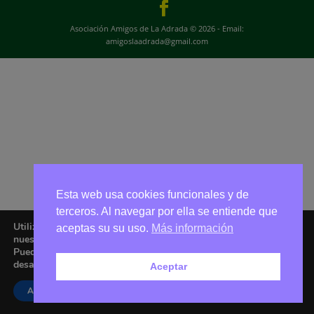
Asociación Amigos de La Adrada © 2026 - Email:
amigoslaadrada@gmail.com
Esta web usa cookies funcionales y de
terceros. Al navegar por ella se entiende que
Utilizamos cookies para ofrecerte la mejor experiencia en
aceptas su su uso.
Más información
nuestra web.
Puedes aprender más sobre qué cookies utilizamos o
desactivarlas en los
ajustes
.
Aceptar
Aceptar