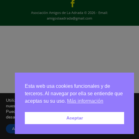
Asociación Amigos de La Adrada © 2026 - Email:
amigoslaadrada@gmail.com
Esta web usa cookies funcionales y de
terceros. Al navegar por ella se entiende que
Utilizamos cookies para ofrecerte la mejor experiencia en
aceptas su su uso.
Más información
nuestra web.
Puedes aprender más sobre qué cookies utilizamos o
desactivarlas en los
ajustes
.
Aceptar
Aceptar