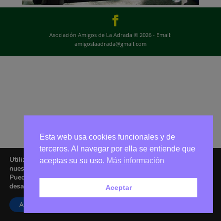
Asociación Amigos de La Adrada © 2026 - Email:
amigoslaadrada@gmail.com
Esta web usa cookies funcionales y de
terceros. Al navegar por ella se entiende que
Utilizamos cookies para ofrecerte la mejor experiencia en
aceptas su su uso.
Más información
nuestra web.
Puedes aprender más sobre qué cookies utilizamos o
desactivarlas en los
ajustes
.
Aceptar
Aceptar