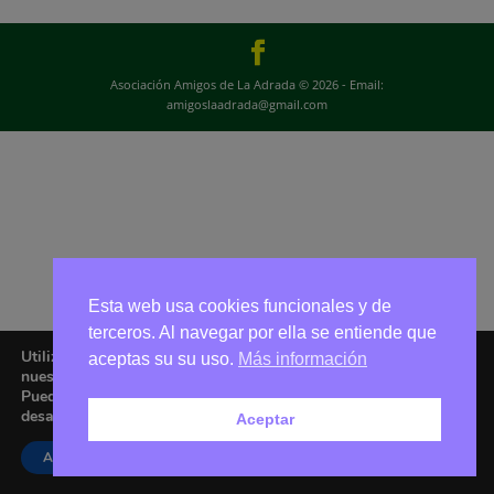
Asociación Amigos de La Adrada © 2026 - Email:
amigoslaadrada@gmail.com
Esta web usa cookies funcionales y de
terceros. Al navegar por ella se entiende que
Utilizamos cookies para ofrecerte la mejor experiencia en
aceptas su su uso.
Más información
nuestra web.
Puedes aprender más sobre qué cookies utilizamos o
desactivarlas en los
ajustes
.
Aceptar
Aceptar