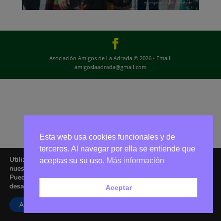
Asociación Amigos de La Adrada © 2026 - Email:
amigoslaadrada@gmail.com
Esta web usa cookies funcionales y de
terceros. Al navegar por ella se entiende que
Utilizamos cookies para ofrecerte la mejor experiencia en
aceptas su su uso.
Más información
nuestra web.
Puedes aprender más sobre qué cookies utilizamos o
desactivarlas en los
ajustes
.
Aceptar
Aceptar