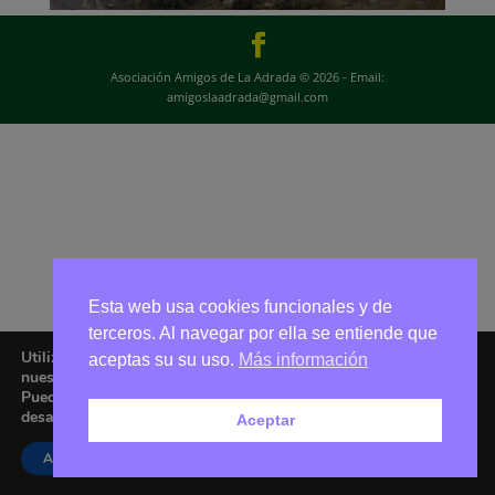
Asociación Amigos de La Adrada © 2026 - Email:
amigoslaadrada@gmail.com
Esta web usa cookies funcionales y de
terceros. Al navegar por ella se entiende que
Utilizamos cookies para ofrecerte la mejor experiencia en
aceptas su su uso.
Más información
nuestra web.
Puedes aprender más sobre qué cookies utilizamos o
desactivarlas en los
ajustes
.
Aceptar
Aceptar