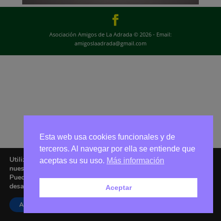
Asociación Amigos de La Adrada © 2026 - Email:
amigoslaadrada@gmail.com
Esta web usa cookies funcionales y de
terceros. Al navegar por ella se entiende que
Utilizamos cookies para ofrecerte la mejor experiencia en
aceptas su su uso.
Más información
nuestra web.
Puedes aprender más sobre qué cookies utilizamos o
desactivarlas en los
ajustes
.
Aceptar
Aceptar