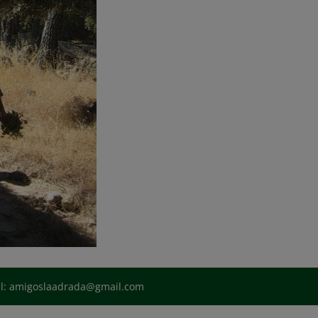
il: amigoslaadrada@gmail.com