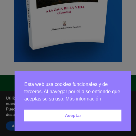
Esta web usa cookies funcionales y de
terceros. Al navegar por ella se entiende que
Asociación Amigos de La Adrada © 2026 - Email:
amigoslaadrada@gmail.com
Utilizamos cookies para ofrecerte la mejor experiencia en
aceptas su su uso.
Más información
nuestra web.
Puedes aprender más sobre qué cookies utilizamos o
desactivarlas en los
ajustes
.
Aceptar
Aceptar