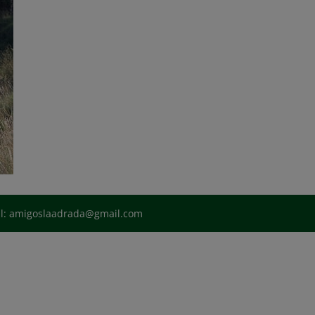
il: amigoslaadrada@gmail.com