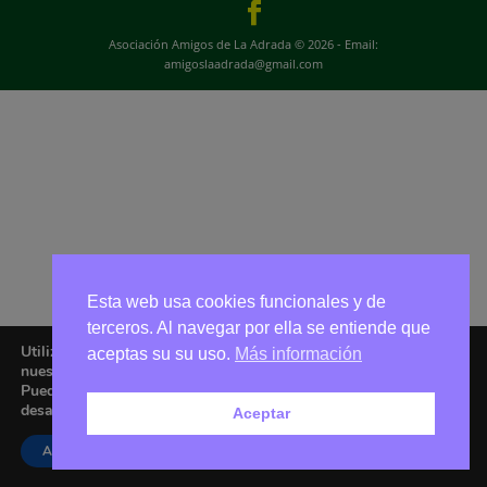
Asociación Amigos de La Adrada © 2026 - Email:
amigoslaadrada@gmail.com
Esta web usa cookies funcionales y de
terceros. Al navegar por ella se entiende que
Utilizamos cookies para ofrecerte la mejor experiencia en
aceptas su su uso.
Más información
nuestra web.
Puedes aprender más sobre qué cookies utilizamos o
desactivarlas en los
ajustes
.
Aceptar
Aceptar